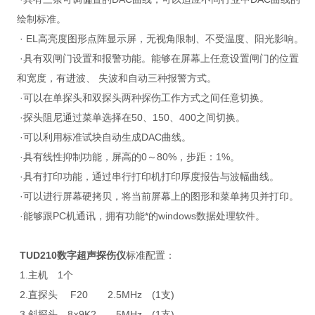
绘制标准。
· EL高亮度图形点阵显示屏，无视角限制、不受温度、阳光影响。
·具有双闸门设置和报警功能。能够在屏幕上任意设置闸门的位置
和宽度，有进波、 失波和自动三种报警方式。
·可以在单探头和双探头两种探伤工作方式之间任意切换。
·探头阻尼通过菜单选择在50、150、400之间切换。
·可以利用标准试块自动生成DAC曲线。
·具有线性抑制功能，屏高的0～80%，步距：1%。
·具有打印功能，通过串行打印机打印厚度报告与波幅曲线。
·可以进行屏幕硬拷贝，将当前屏幕上的图形和菜单拷贝并打印。
·能够跟PC机通讯，拥有功能*的windows数据处理软件。
TUD210数字超声探伤仪
标准配置：
1.主机 1个
2.直探头 F20 2.5MHz (1支)
3.斜探头 8×9K2 5MHz (1支)