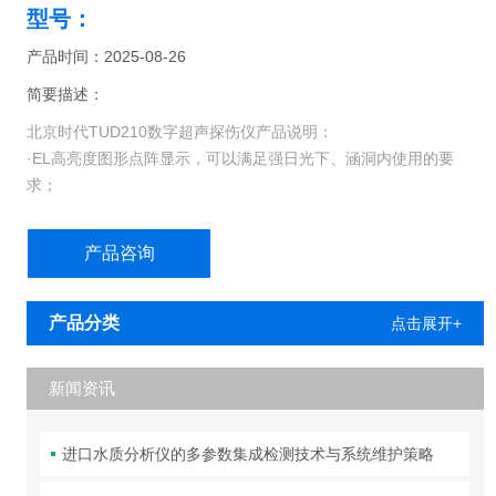
型号：
产品时间：2025-08-26
简要描述：
北京时代TUD210数字超声探伤仪产品说明：
·EL高亮度图形点阵显示，可以满足强日光下、涵洞内使用的要
求；
·DAC曲线偏置可调，满足了任何标准的要求；
·超高采样率；
产品咨询
·整机全部软件可以通过通讯口在线升级；
·超薄超轻(厚度53mm 含电池重1.2kg)。
产品分类
点击展开+
新闻资讯
进口水质分析仪的多参数集成检测技术与系统维护策略