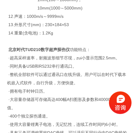
10mm(1000～5000mm)
12.声速：1000m/s～9999m/s
13.外形尺寸(mm)：230×184×53
14.重量(含电池)：1.2Kg
北京时代TUD210数字超声探伤仪
功能特点：
·超高采样速率，射频波形细节尽现，zui小显示范围2.5mm。
·同时具备USB和RS232串行通讯口。
·整机全部软件可以通过通讯口在线升级。用户可以在时代下载本
机嵌入式软件，自行升级，方便快捷。
·拥有电子时钟日历。
·大容量存储器可存储高达400幅A扫图形及参数和40000个厚度
值。
·400个独立探伤通道。
·使用大容量锂离子电池，无记忆性，连续工作时间约6小时。
·具有三条可调偏置的DAC曲线，可以适应不同行业中DAC曲线的