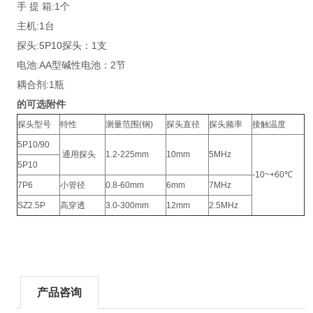
手 提 箱:1个
主机:1台
探头:5P10探头：1支
电池:AA型碱性电池：2节
耦合剂:1瓶
的可选附件
探头型号
特性
测量范围(钢)
探头直径
探头频率
接触温度
5P10/90
通用探头
1.2-225mm
10mm
5MHz
5P10
-10~+60℃
7P6
小管径
0.8-60mm
6mm
7MHz
SZ2.5P
高穿透
3.0-300mm
12mm
2.5MHz
产品咨询