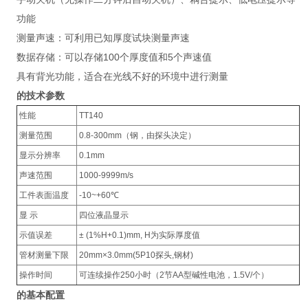
功能
测量声速：可利用已知厚度试块测量声速
数据存储：可以存储100个厚度值和5个声速值
具有背光功能，适合在光线不好的环境中进行测量
的技术参数
性能
TT140
测量范围
0.8-300mm（钢，由探头决定）
显示分辨率
0.1mm
声速范围
1000-9999m/s
工件表面温度
-10~+60℃
显 示
四位液晶显示
示值误差
± (1%H+0.1)mm, H为实际厚度值
管材测量下限
20mm×3.0mm(5P10探头,钢材)
操作时间
可连续操作250小时（2节AA型碱性电池，1.5V/个）
的基本配置