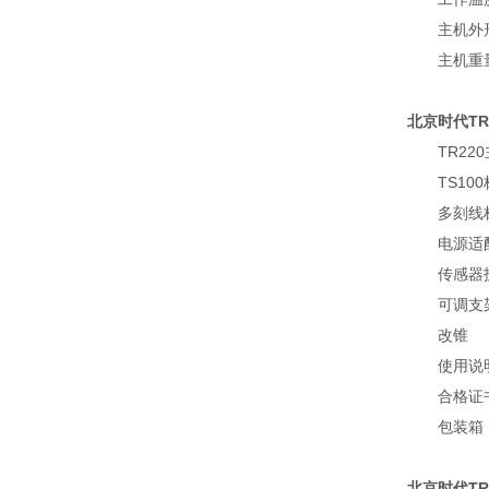
主机外形尺寸
主机重量
北京时代T
TR220
TS100
多刻线标
电源适配(2
传感器
可调支
改锥
使用说
合格证
包装箱
北京时代TR