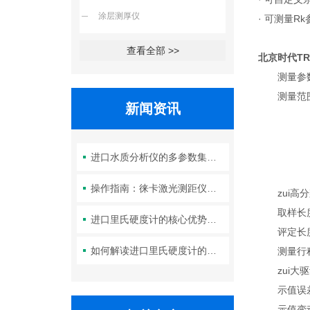
涂层测厚仪
· 可测量R
查看全部 >>
北京时代T
测量参数：Ra
测量范围：R
新闻资讯
Rz、R3z
RSm
Rmr：0
进口水质分析仪的多参数集成检测技术与系统维护策略
RSk：
操作指南：徕卡激光测距仪的功能设置与测量技巧
zui高分辨
取样长度l：
进口里氏硬度计的核心优势：精度、耐用性与多功能性
评定长度ln
如何解读进口里氏硬度计的测量重复性与示值误差参数？
测量行程长
zui大驱动行
示值误差：
示值变动性