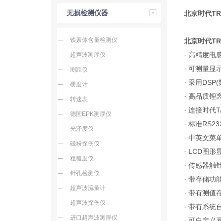
无损检测仪器
北京时代T
铁素体含量检测仪
北京时代TR
· 高精度电
超声波测厚仪
· 可测量显
测距仪
· 采用D
硬度计
· 高品质
转速表
· 连接时代
德国EPK测厚仪
· 标准RS
光泽度仪
· 中英文
磁粉探伤仪
· LCD图
粗糙度仪
· 传感器触
针孔检测仪
· 带存储
超声波流量计
· 带有测
超声波探伤仪
· 带有系统
进口超声波测厚仪
· 可自定