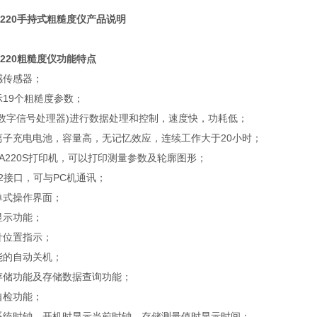
R220手持式粗糙度仪产品说明
220粗糙度仪功能特点
感传感器；
示19个粗糙度参数；
SP(数字信号处理器)进行数据处理和控制，速度快，功耗低；
锂离子充电电池，容量高，无记忆效应，连续工作大于20小时；
TA220S打印机，可以打印测量参数及轮廓图形；
232接口，可与PC机通讯；
菜单式操作界面；
形显示功能；
针位置指示；
功能的自动关机；
值存储功能及存储数据查询功能；
自检功能；
义系统时钟，开机时显示当前时钟，存储测量值时显示时间；