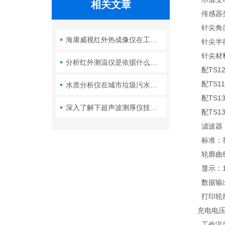
相关文章
传感器类
针尖角度：
海康威视红外热成像仪在工业生产中的应用
针尖半径
针尖材
分析红外测温仪是依据什么原理进行工作的
配TS120
配TS11
水质分析仪在城市垃圾污水处理中的应用
配TS13
深入了解下超声波测厚仪技术原理
配TS13
滤波器：RC
标准：符合I
轮廓曲线：
显示：12
数据输出：
打印轮廓放大
充电电压：2
工作温度：