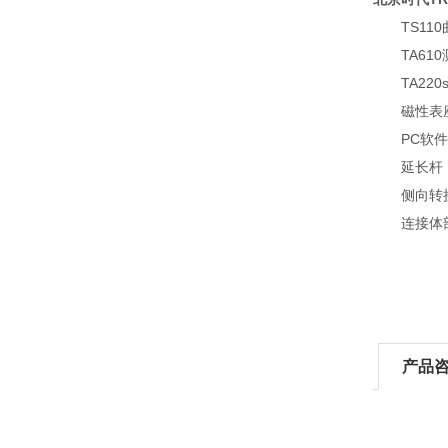
TS110曲
TA610测
TA220s
磁性表座
PC软件(TI
延长杆
侧向转
连接体
产品