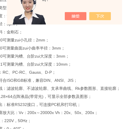
吗？
型：电感传感器；
90°；
：5μm；
料：金刚石；
可测量zui小孔径：2mm；
0可测量曲面zui小曲率半径：3mm；
0可测量沟槽、台阶zui大深度：3mm；
1可测量沟槽、台阶zui大深度：10mm；
、PC-RC、Gauss、D-P；
SO和GB标准，兼容DIN、ANSI、JIS；
滤波轮廓、不滤波轮廓、支承率曲线、Rk参数图形、直接轮廓；
8×64点阵液晶(带背光)，可显示全部参数及图形；
标准RS232接口，可连接PC机和打印机；
比：Vv：200x～20000x Vh：20x、50x、200x；
20V，50Hz；
0～40℃；