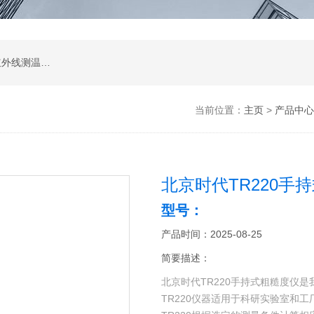
涂层测厚仪；超声波测厚仪；超声波探伤仪；红外线测温仪；声级计；测振仪；转速表；COD测定仪；激光测距仪；酸度计；电导率测定仪；粗糙度仪；硬度计；测力计；溶解氧测定仪；万用表；离子浓度测定仪；数字示波器；数字示波器；信号源；电源；频谱分析；功率分析仪
当前位置：
主页
>
产品中心
北京时代TR220手
型号：
产品时间：2025-08-25
简要描述：
北京时代TR220手持式粗糙度仪是
TR220仪器适用于科研实验室和工