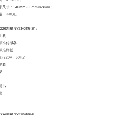
：140mm×56mm×48mm；
：440克。
R220粗糙度仪标准配置：
主机
标准传感器
准样板
20V，50Hz)
护套
架
明书
书
220粗糙度仪可选附件