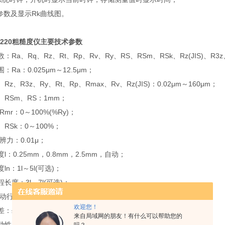
k参数及显示Rk曲线图。
R220粗糙度仪主要技术参数
、Rq、Rz、Rt、Rp、Rv、Ry、RS、RSm、RSk、Rz(JIS)、R3z、
a：0.025μm～12.5μm；
、Ry、Rt、Rp、Rmax、Rv、Rz(JIS)：0.02μm～160μm；
、RS：1mm；
～100%(%Ry)；
0～100%；
力：0.01μ；
0.25mm，0.8mm，2.5mm，自动；
：1l～5l(可选)；
度：3l～7l(可选)；
程：17.5mm/0.71inch
欢迎您！
≤±10%；
来自局域网的朋友！有什么可以帮助您的
：< 6%；