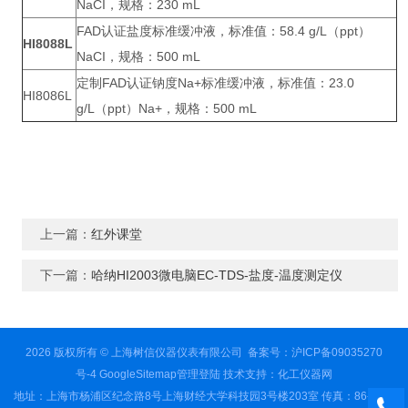
NaCI，规格：230 mL
FAD认证盐度标准缓冲液，标准值：58.4 g/L（ppt）
HI8088L
NaCI，规格：500 mL
定制FAD认证钠度Na+标准缓冲液，标准值：23.0
HI8086L
g/L（ppt）Na+，规格：500 mL
上一篇：
红外课堂
下一篇：
哈纳HI2003微电脑EC-TDS-盐度-温度测定仪
2026 版权所有 © 上海树信仪器仪表有限公司
备案号：沪ICP备09035270
号-4
GoogleSitemap
管理登陆
技术支持：
化工仪器网
地址：上海市杨浦区纪念路8号上海财经大学科技园3号楼203室 传真：86-021-