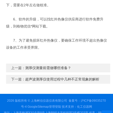
下，需要在2年左右做校准。
6、软件的升级，可以找红外热像仪供应商进行软件免费升
级，到格物优信*网站下载。
7、为了避免损坏红外热像仪，要确保工作环境不超出热像仪
设备的工作承受界限。
上一篇：
测厚仪测量前需做哪些准备？
下一篇：
超声波测厚仪使用过程中几种不正常现象的解析
2026 版权所有 © 上海树信仪器仪表有限公司
备案号：沪ICP备09035270
号-4
GoogleSitemap
管理登陆
技术支持：
化工仪器网
地址：上海市杨浦区纪念路8号上海财经大学科技园3号楼203室 传真：86-021-