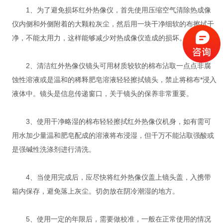
1、为了避免损坏红外热像仪，首先使用压缩空气清除热成像
仪内侧和外侧附着的大颗粒灰尘，然后用一块干净细软的布擦拭干
净，不能太用力，这样能够减少对热成像仪造成的损坏。
2、清洁红外热像仪镜头可用材质较软的棉布沾取一点点非腐
蚀性溶液或是温和的稀释肥皂溶液轻轻擦拭镜头，禁止将棉布*浸入
液体中。镜头是信息传递窗口，关于镜头的保养非常重要。
3、使用干净略湿的棉布轻轻擦拭红外热像仪机身，如有需可
用水加少量温和肥皂配成的溶液将布浸湿，但千万不能沾取强酸或
是强碱性洗涤剂进行清洗。
4、当使用完成后，应尽快将红外热像仪盖上镜头盖，入携带
箱内保存，避免落上灰尘。切勿放在阴冷潮湿的地方。
5、使用一定的年限后，需要做校准，一般在正常使用的情况